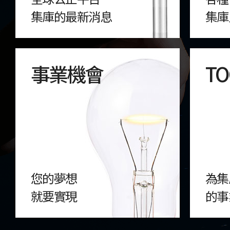
集庫的最新消息
集庫
事業機會
TO
您的夢想
為集
就要實現
的事